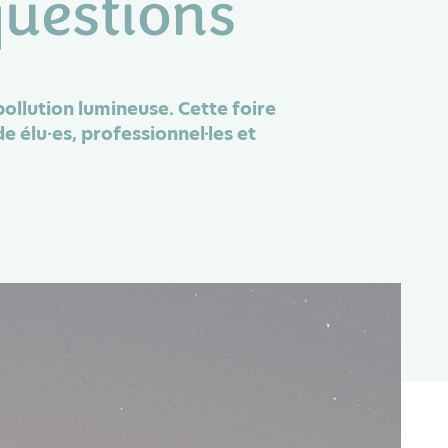
questions
pollution lumineuse. Cette foire
e élu·es, professionnel·les et