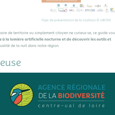
Flyer de présentation de la coalition © URCPIE
aire de territoire ou simplement citoyen·ne curieux·se, ce guide vo
à la lumière artificielle nocturne et de découvrir les outils et
ualité de la nuit dans notre région.
neuse
neuse ?
lution lumineuse ?