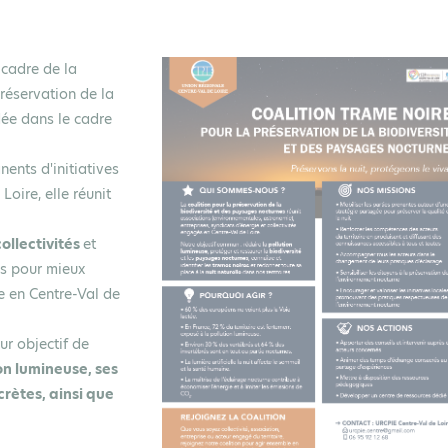
 cadre de la
préservation de la
dée dans le cadre
ents d'initiatives
oire, elle réunit
collectivités
et
es pour mieux
e en Centre-Val de
ur objectif de
ion lumineuse, ses
crètes, ainsi que