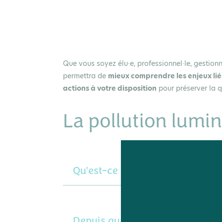
Que vous soyez élu·e, professionnel·le, gestionn
permettra de
mieux comprendre les enjeux liés 
actions à votre disposition
pour préserver la q
La pollution lumi
Qu'est-ce que la pollution lumi
Depuis quand parle-t-on de pol