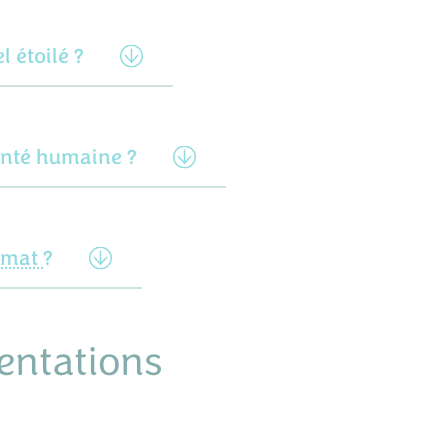
l étoilé ?
santé humaine ?
imat
?
entations