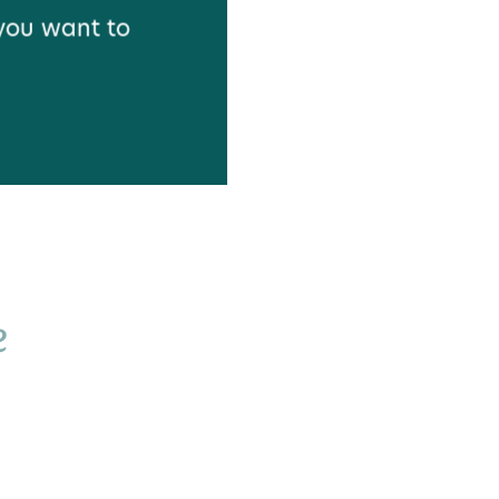
 you want to
e