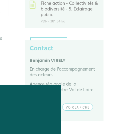
Fiche action - Collectivités &
biodiversité - 5. Éclairage
public
PDF
- 381,54 ko
us
Contact
Benjamin VIRELY
En charge de l'accompagnement
des acteurs
Agence régionale de la
biodiversité Centre-Val de Loire
(ARB CVL)
CONTACTER
VOIR LA FICHE