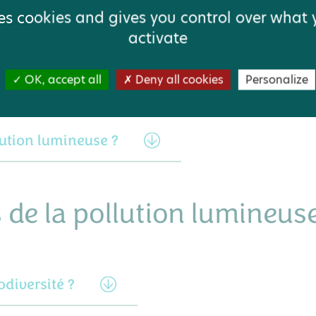
ses cookies and gives you control over what
activate
r la pollution lumineuse ?
OK, accept all
Deny all cookies
Personalize
lution lumineuse ?
de la pollution lumineus
odiversité ?