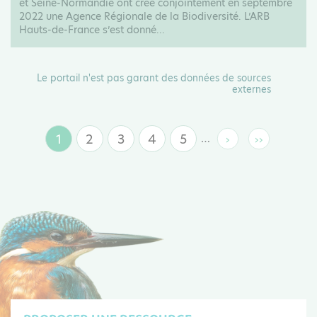
et Seine-Normandie ont créé conjointement en septembre
2022 une Agence Régionale de la Biodiversité. L’ARB
Hauts-de-France s’est donné...
Le portail n'est pas garant des données de sources
externes
1
2
3
4
5
…
›
››
Page
Page
Page
Page
Page
Page
Dernière
suivante
page
courante