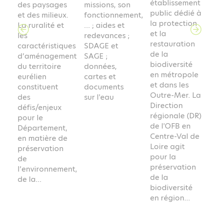
établissement
des paysages
missions, son
public dédié à
et des milieux.
fonctionnement,
la protection
La ruralité et
… ; aides et
et la
les
redevances ;
restauration
caractéristiques
SDAGE et
é
de la
d’aménagement
SAGE ;
biodiversité
du territoire
données,
en métropole
eurélien
cartes et
et dans les
constituent
documents
t
Outre-Mer. La
des
sur l'eau
Direction
défis/enjeux
régionale (DR)
pour le
de l'OFB en
Département,
Centre-Val de
en matière de
Loire agit
préservation
pour la
de
préservation
l’environnement,
de la
de la...
biodiversité
en région...