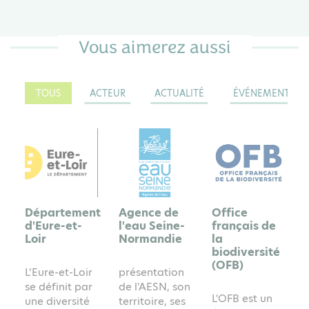
Vous aimerez aussi
UR
TOUS
ACTEUR
ACTUALITÉ
ÉVÉNEMENT
NT
3
ACTEUR
ACTEUR
ACTEUR
Département
Agence de
Office
d'Eure-et-
l'eau Seine-
français de
Loir
Normandie
la
biodiversité
(OFB)
L’Eure-et-Loir
présentation
se définit par
de l'AESN, son
L'OFB est un
une diversité
territoire, ses