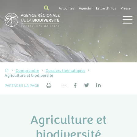
Actualités
Agenda
Lettre d'infos
Presse
Comprendre
Dossiers thématiques
Agriculture et biodiversité
PARTAGER LA PAGE
Agriculture et
biodiversité