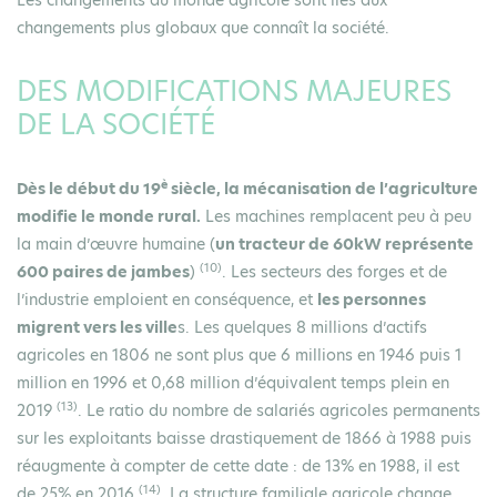
Les changements du monde agricole sont liés aux
changements plus globaux que connaît la société.
DES MODIFICATIONS MAJEURES
DE LA SOCIÉTÉ
è
Dès le début du 19
siècle, la mécanisation de l’agriculture
modifie le monde rural.
Les machines remplacent peu à peu
la main d’œuvre humaine (
un tracteur de 60kW représente
(10)
600 paires de jambes
)
. Les secteurs des forges et de
l’industrie emploient en conséquence, et
les personnes
migrent vers les ville
s. Les quelques 8 millions d’actifs
agricoles en 1806 ne sont plus que 6 millions en 1946 puis 1
million en 1996 et 0,68 million d’équivalent temps plein en
(13)
2019
. Le ratio du nombre de salariés agricoles permanents
sur les exploitants baisse drastiquement de 1866 à 1988 puis
réaugmente à compter de cette date : de 13% en 1988, il est
(14)
de 25% en 2016
. La structure familiale agricole change