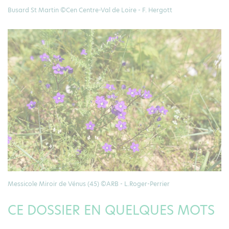
Busard St Martin ©Cen Centre-Val de Loire - F. Hergott
Messicole Miroir de Vénus (45) ©ARB - L.Roger-Perrier
CE DOSSIER EN QUELQUES MOTS