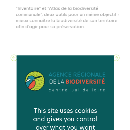
Inventaire et Atlas de la Biodiversité
Communale
This site uses cookies
"Inventaire" et "Atlas de la biodiversité
and gives you control
communale", deux outils pour un même objectif :
mieux connaître la biodiversité de son territoire
over what you want