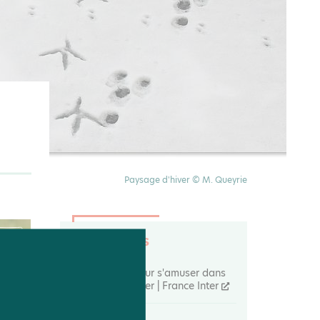
Paysage d'hiver © M. Queyrie
Liens utiles
2 idées pour s'amuser dans
la nature en hiver | France Inter