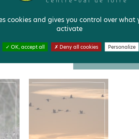
ses cookies and gives you control over what
activate
MOIS DES ZONES
[PORTRAIT] MARIE
OK, accept all
Deny all cookies
Personalize
IDES
SCHRICKE DOYEN,
ANIMATRICE NATUR