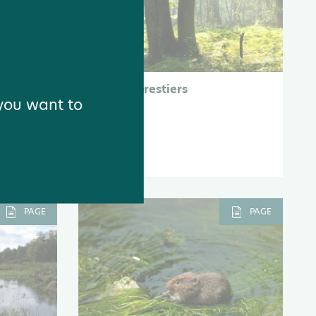
 linéaire
Milieux forestiers
 you want to
PAGE
PAGE