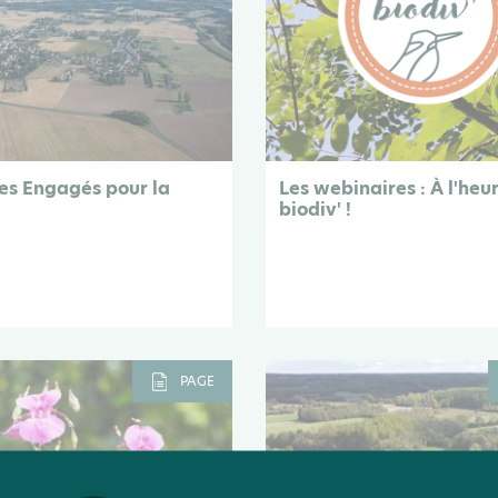
res Engagés pour la
Les webinaires : À l'heu
biodiv' !
PAGE