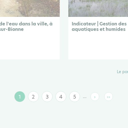
e l'eau dans la ville, à
Indicateur | Gestion des
sur-Bionne
aquatiques et humides
Le po
1
2
3
4
5
…
›
››
Page
Page
Page
Page
Page
Page
Dernière
suivante
page
courante