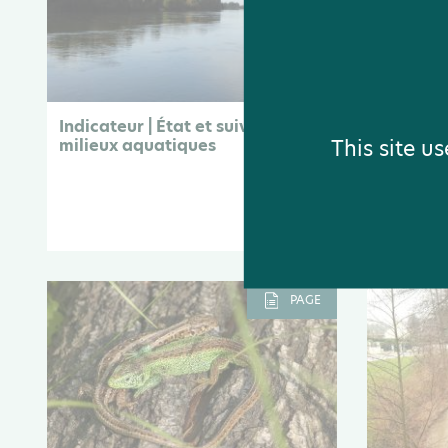
Indicateur | État et suivi des
Indicateu
This site u
milieux aquatiques
plantes 
envahis
PAGE