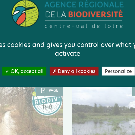
r | État et suivi des
Indicateur | Évolution du
ses cookies and gives you control over what
exotiques
de haies
santes
activate
OK, accept all
Deny all cookies
Personalize
PAGE