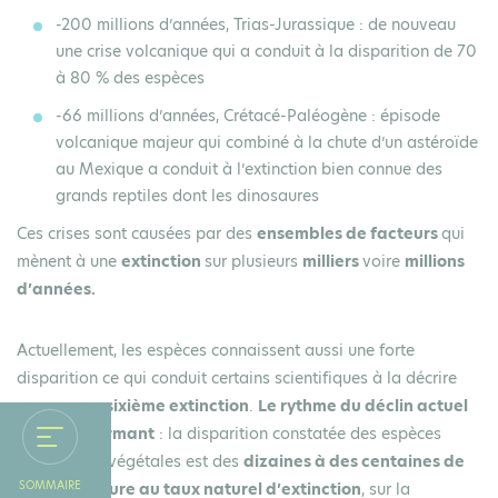
-200 millions d’années
, Trias-Jurassique : de nouveau
une crise volcanique qui a conduit à la disparition de 70
à 80 % des espèces
-66 millions d’années
, Crétacé-Paléogène : épisode
volcanique majeur qui combiné à la chute d’un astéroïde
au Mexique a conduit à l’extinction bien connue des
grands reptiles dont les dinosaures
Ces crises sont causées par des
ensembles de facteurs
qui
mènent à une
extinction
sur plusieurs
milliers
voire
millions
d’années.
Actuellement, les espèces connaissent aussi une forte
disparition ce qui conduit certains scientifiques à la décrire
comme une
sixième extinction
.
Le rythme du déclin actuel
est très alarmant
: la disparition constatée des espèces
animales et végétales est des
dizaines à des centaines de
SOMMAIRE
fois supérieure au taux naturel d’extinction
, sur la