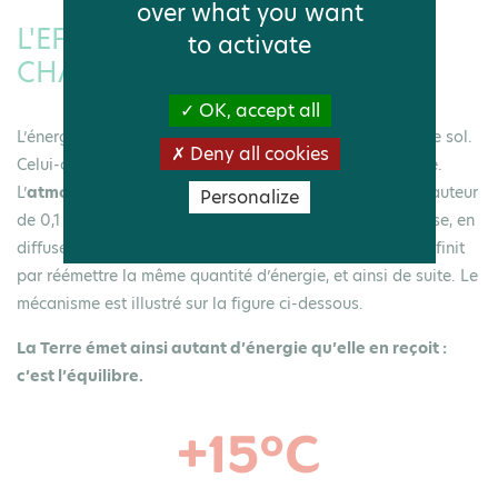
over what you want
L'EFFET DE SERRE, NOTRE
to activate
CHAUFFAGE
OK, accept all
L’énergie du Soleil reçue par la Terre est
absorbée
par le sol.
Deny all cookies
Celui-ci se réchauffe et réémet de l’énergie en infrarouge.
L’
atmosphère
, composée des
gaz à effet de serre
à hauteur
Personalize
de 0,1 %, absorbe les
infrarouges
à son tour et en réponse, en
diffuse vers l’espace et vers le sol. Ce dernier chauffe et finit
par réémettre la même quantité d’énergie, et ainsi de suite. Le
mécanisme est illustré sur la figure ci-dessous.
La Terre émet ainsi autant d’énergie qu’elle en reçoit :
c’est l’équilibre.
+15°C