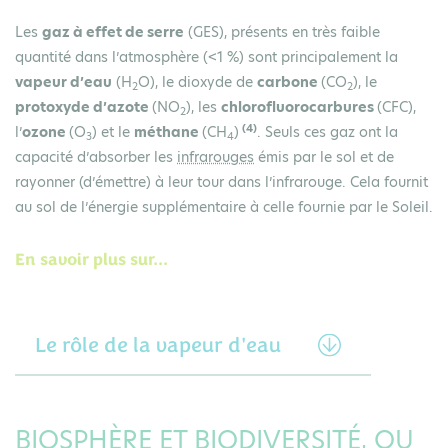
Les
gaz à effet de serre
(GES), présents en très faible
quantité dans l’atmosphère (<1 %) sont principalement la
vapeur d’eau
(H
O), le dioxyde de
carbone
(CO
), le
2
2
protoxyde d’azote
(NO
), les
chlorofluorocarbures
(CFC),
2
(4)
l’
ozone
(O
) et le
méthane
(CH
)
. Seuls ces gaz ont la
3
4
capacité d’absorber les
infrarouges
émis par le sol et de
rayonner (d’émettre) à leur tour dans l’infrarouge. Cela fournit
au sol de l’énergie supplémentaire à celle fournie par le Soleil.
En savoir plus sur...
Le rôle de la vapeur d'eau
BIOSPHÈRE ET BIODIVERSITÉ, OU