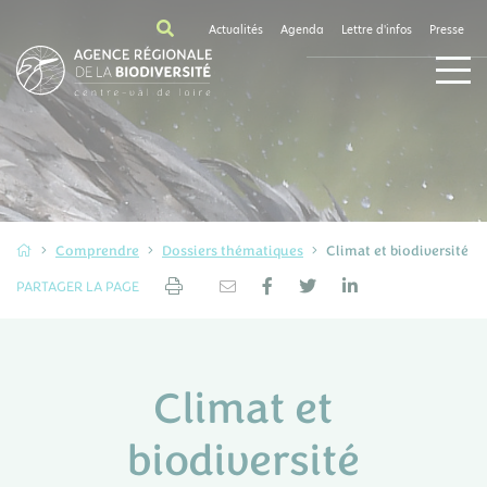
Actualités
Agenda
Lettre d'infos
Presse
Comprendre
Dossiers thématiques
Climat et biodiversité
PARTAGER LA PAGE
Climat et
biodiversité