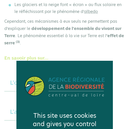
Les
glaciers
et la
neige
font « écran » au flux solaire en
le réfléchissant par le phénomène d’
albedo
Cependant, ces mécanismes à eux seuls ne permettent pas
d’expliquer le
développement de l’ensemble du vivant sur
Terre
. Le phénomène essentiel à la vie sur Terre est l
’effet de
(3)
serre
.
En savoir plus sur...
L'océan, la pièce maîtresse
L'albédo
This site uses cookies
and gives you control