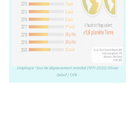
Graphique “Jour de dépassement mondial (1971-2020) Olivier
Debuf / OFB