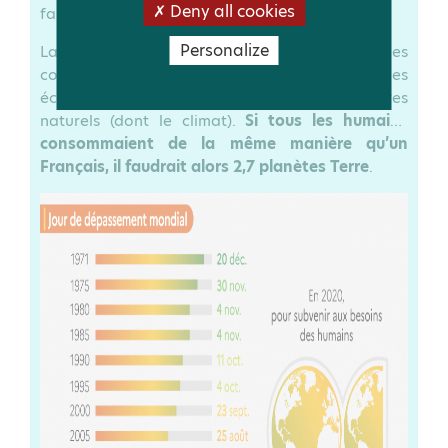
Deny all cookies
fait de l’épidémie de coronavirus (22 août).
Personalize
La surconsommation des ressources naturelles
conduits nécessairement à une dégradation des
écosystèmes et à la perturbation des équilibres
naturels (dont le climat).
Si tous les humains
consommaient de la même manière qu’un
Français, il faudrait alors 2,7 planètes Terre
.