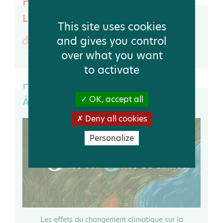
Liens utiles
This site uses cookies
and gives you control
Infographie « la biodiversité, c’est la vie ! »
over what you want
to activate
OK, accept all
À voir
Deny all cookies
Personalize
 ?"
Les effets du changement climatique sur la
1 j