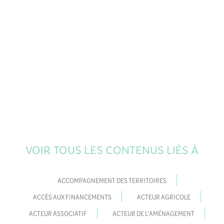
L’Observatoire régional de la biodiversité est un
outil d’animation de la connaissance et un collectif
d'acteurs. Il produit des informations scientifiques
et techniques, synthétisées et vulgarisées, pour
suivre l’évolution de l’état de la...
VOIR TOUS LES CONTENUS LIÉS À
ACCOMPAGNEMENT DES TERRITOIRES
ACCÈS AUX FINANCEMENTS
ACTEUR AGRICOLE
ACTEUR ASSOCIATIF
ACTEUR DE L'AMÉNAGEMENT