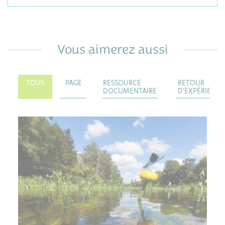
Vous aimerez aussi
TOUS
PAGE
RESSOURCE
RETOUR
DOCUMENTAIRE
D'EXPÉRIENCE
PAGE
Cours d'eau
Le Centre-Val de Loire, s’étend à cheval sur deux
bassins versants : le bassin Loire-Bretagne (80%)
et le bassin Seine-Normandie (20%).