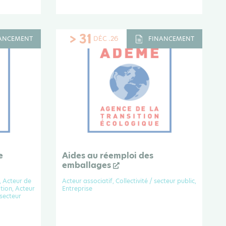
> 31
DÉC .26
ANCEMENT
FINANCEMENT
e
Aides au réemploi des
emballages
, Acteur de
Acteur associatif, Collectivité / secteur public,
tion, Acteur
Entreprise
 secteur