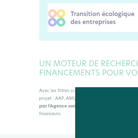
UN MOTEUR DE RECHERC
FINANCEMENTS POUR VO
Avec les filtres ci-dessous, vous avez la possib
projet : AAP, AMI, financements publics comme 
par l'Agence sont répertoriés ici
. En cliquant 
financeurs.