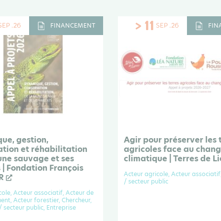
> 11
SEP .26
SEP .26
FINANCEMENT
FIN
ue, gestion,
Agir pour préserver les 
tion et réhabilitation
agricoles face au chan
une sauvage et ses
climatique | Terres de L
 | Fondation François
Acteur agricole, Acteur associatif,
R
/ secteur public
cole, Acteur associatif, Acteur de
nt, Acteur forestier, Chercheur,
 / secteur public, Entreprise