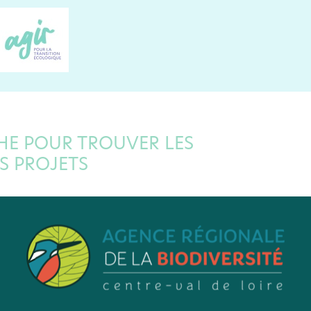
HE POUR TROUVER LES
S PROJETS
ilité de visualiser les financements pouvant correspondre à votre
privés, ponctuels ou permanents,
tous les financements identifié
sur les vignettes, vous avez accès directement aux sites internet des