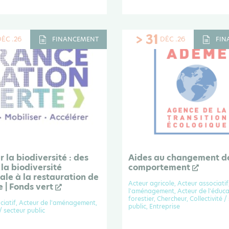
> 31
DÉC .26
DÉC .26
FINANCEMENT
FIN
r la biodiversité : des
Aides au changement d
 la biodiversité
comportement
le à la restauration de
Acteur agricole, Acteur associatif
e | Fonds vert
l'aménagement, Acteur de l'éduca
forestier, Chercheur, Collectivité /
ciatif, Acteur de l'aménagement,
public, Entreprise
 / secteur public