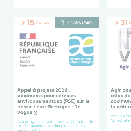
> 15
> 31
OCT .26
FINANCEMENT
Appel à projets 2026 :
Agir pou
paiements pour services
atlas de
environnementaux (PSE) sur le
communa
bassin Loire-Bretagne - 2e
la natur
vague
Acteur asso
Collectivité
Acteur agricole, Acteur associatif, Acteur de
l'aménagement, Chercheur, Collectivité /
secteur public