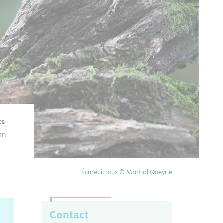
ts
on
Écureuil roux © Martial Queyrie
Contact