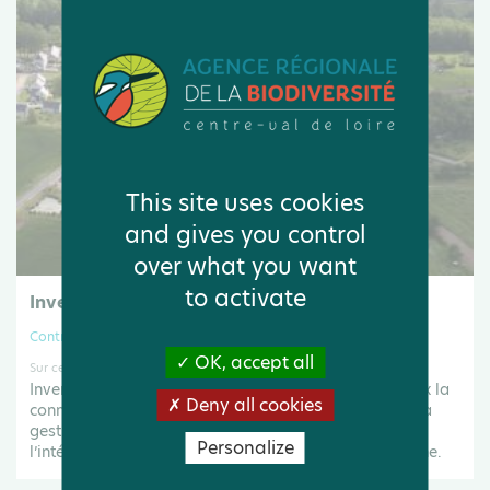
This site uses cookies
and gives you control
over what you want
to activate
Inventorier la biodiversité de ma commune
Contribuer à la connaissance
OK, accept all
Sur ce portail
Inventorier la biodiversité de mon territoire pour mieux la
Deny all cookies
connaitre et agir pour sa préservation à la fois dans la
gestion de mes espaces verts mais également en
Personalize
l’intégrant dans l’ensemble des projets de ma commune.