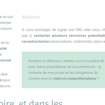
Astuces
e ce soit
tentiel :
s raisons
Si vous envisagez de signer une ORE chez vous, n’
pas à
contacter plusieurs structures potentiel
cocontractantes
(associations, collectivités, parcs e
 et au
artie
e
pouvoir
Pendant la rédaction, mettez-vous à la place de
tiers, futurs propriétaires et cocontractants : le
contexte de mon projet et les obligations du
 être
contrat sont-ils
clairs et compréhensibles
?
ir
pour
n œuvre.
ire, et dans les