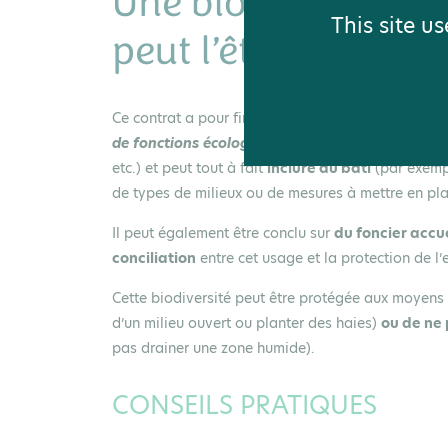
Une biodiversité à 
This site u
peut l’être
Ce contrat a pour finalité «
le maintien, la conse
de fonctions écologiques
». Il est essentiellemen
etc.) et peut tout à fait
inclure du bâti
(par exempl
de types de milieux ou de mesures à mettre en pl
Il peut également être conclu sur
du foncier accu
conciliation
entre cet usage et la protection de l
Cette biodiversité peut être protégée aux moyens 
d’un milieu ouvert ou planter des haies)
ou de ne 
pas drainer une zone humide).
CONSEILS PRATIQUES