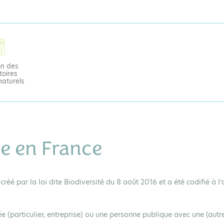
on des
toires
naturels
ue en France
réé par la loi dite Biodiversité du 8 août 2016 et a été codifié à l’a
e (particulier, entreprise) ou une personne publique avec une (autr