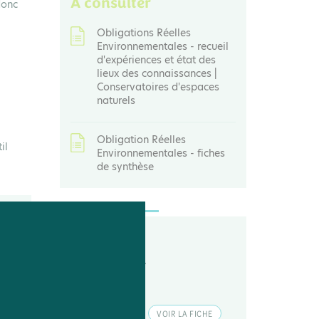
À consulter
 donc
Obligations Réelles
Environnementales - recueil
d'expériences et état des
lieux des connaissances |
Conservatoires d'espaces
naturels
Obligation Réelles
il
Environnementales - fiches
de synthèse
Contact
Service foncier
du réseau Cen
CONTACTER
VOIR LA FICHE