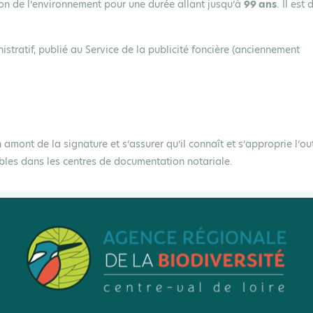
on de l’environnement pour une durée allant jusqu’à
99 ans
. Il est
nistratif, publié au Service de la publicité foncière (anciennement
n amont de la signature et s’assurer qu’il connaît et s’approprie l’out
les dans les centres de documentation notariale.
n de l’environnement et usages de son foncier par le