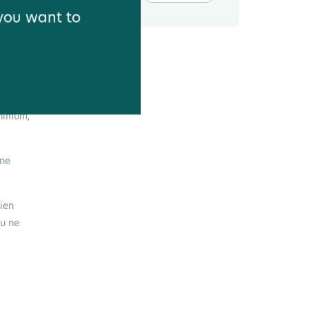
 you want to
ité ou
mides
inimum,
une
ien
ou ne