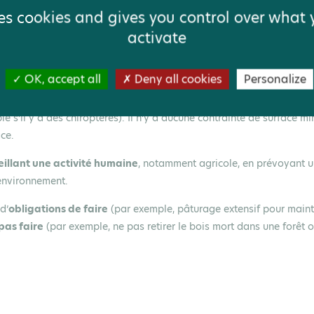
protéger partout où elle
ses cookies and gives you control over what
activate
OK, accept all
Deny all cookies
Personalize
rvation, la gestion ou la restauration d’éléments de la biodivers
t conclu sur du
foncier naturel non bâti
(prairies, forêts, zones hu
e s’il y a des chiroptères). Il n’y a aucune contrainte de surface m
ace.
eillant une activité humaine
, notamment agricole, en prévoyant 
’environnement.
d’
obligations de faire
(par exemple, pâturage extensif pour maint
pas faire
(par exemple, ne pas retirer le bois mort dans une forêt 