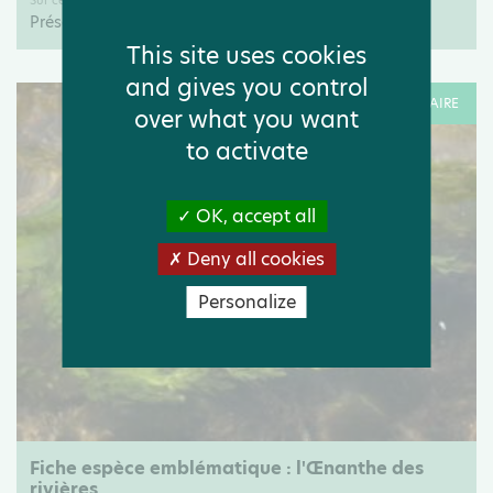
Sur ce portail
Présentation de l'exposition "La biodiversité et nous"
This site uses cookies
and gives you control
RESSOURCE DOCUMENTAIRE
over what you want
to activate
OK, accept all
Deny all cookies
Personalize
Fiche espèce emblématique : l'Œnanthe des
rivières