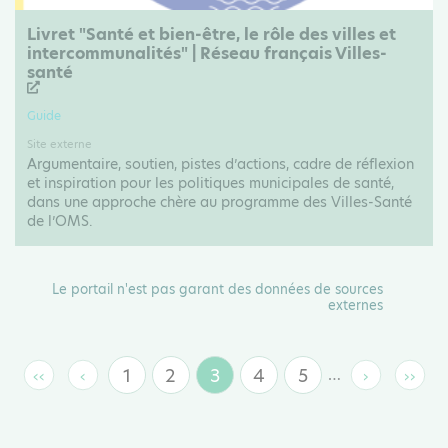
Livret "Santé et bien-être, le rôle des villes et
intercommunalités" | Réseau français Villes-
santé
Guide
Site externe
Argumentaire, soutien, pistes d’actions, cadre de réflexion
et inspiration pour les politiques municipales de santé,
dans une approche chère au programme des Villes-Santé
de l’OMS.
Le portail n'est pas garant des données de sources
externes
1
2
3
4
5
…
‹‹
‹
›
››
Page
Page
Page
Page
Page
Première
Page
Page
Derni
page
précédente
suivante
page
courante