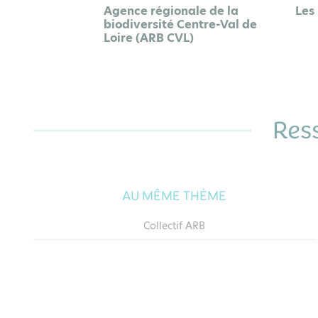
Agence régionale de la
Les
biodiversité Centre-Val de
Loire (ARB CVL)
Res
AU MÊME THÈME
Collectif ARB