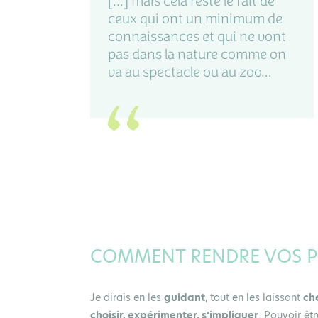
[...] mais cela reste le fait de
ceux qui ont un minimum de
connaissances et qui ne vont
pas dans la nature comme on
va au spectacle ou au zoo…
COMMENT RENDRE VOS PU
Je dirais en les
guidant
, tout en les laissant
ch
choisir, expérimenter, s’impliquer
. Pouvoir êt