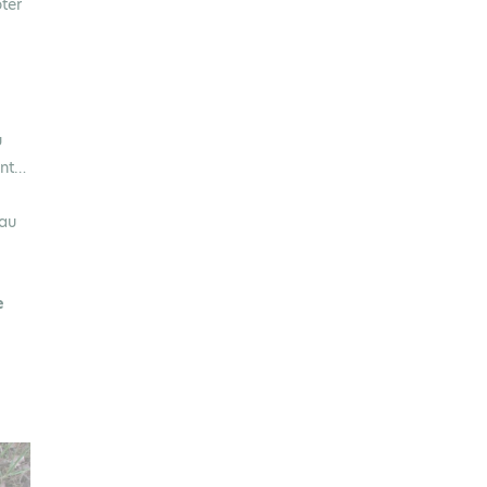
ter
u
ent…
 au
e