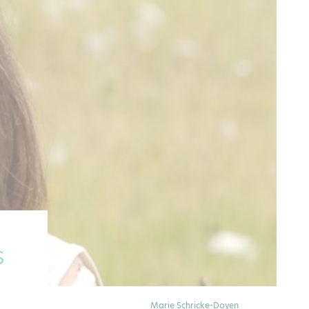
S
Marie Schricke-Doyen