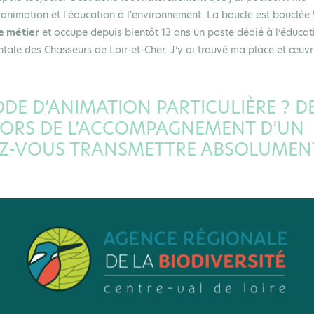
animation et l'éducation à l'environnement. La boucle est bouclée 
e métier
et occupe depuis bientôt 13 ans un poste dédié à l’éducat
tale des Chasseurs de Loir-et-Cher. J’y ai trouvé ma place et œuv
DE D’ANIMATION PARTICULIÈRE ? D
 LORS DE L’ACCOMPAGNEMENT D’UN
EZ-VOUS TRANSMETTRE ABSOLUMEN
 », mais c’est à
Pour moi, accompagner un
c, à ses attentes,
groupe, c’est progresser avec
 bien nous offrir
.
lui au fil de la sortie, ouvrir son
ter un autre regard,
regard, être à l’écoute, éveiller
rtie soit unique.
sa curiosité, susciter l’intérêt
mettent une