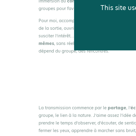
immersion au
contact direct de la nature
, et 
This site u
groupes pour favoriser l’
échange et la proxim
Pour moi, accompagner un groupe, c’est progress
de la sortie, ouvrir son regard, être à l’écoute, év
susciter l’intérêt… Les
étapes s’enchainent sou
mêmes
, sans réellement suivre le canevas prév
dépend du groupe, des rencontres.
La transmission commence par le
partage
, l’
é
groupe, le lien à la nature. J’aime assez l’idée
prendre le temps d’observer, d’écouter, de sentir
fermer les yeux, apprendre à marcher sans bruit