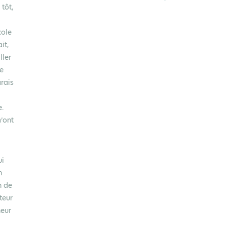
 tôt,
cole
it,
ller
ue
arais
e.
’ont
ui
n
n de
teur
heur