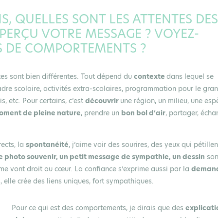
, QUELLES SONT LES ATTENTES DES
 PERÇU VOTRE MESSAGE ? VOYEZ-
 DE COMPORTEMENTS ?
tes sont bien différentes. Tout dépend du
contexte
dans lequel se
adre scolaire, activités extra-scolaires, programmation pour le gra
s, etc. Pour certains, c’est
découvrir
une région, un milieu, une esp
moment de pleine nature
, prendre un
bon bol d’air
, partager, écha
rects, la
spontanéité
, j’aime voir des sourires, des yeux qui pétillen
e photo souvenir, un petit message de sympathie, un dessin
son
e vont droit au cœur. La confiance s’exprime aussi par la
deman
, elle crée des liens uniques, fort sympathiques.
Pour ce qui est des comportements, je dirais que des
explicati