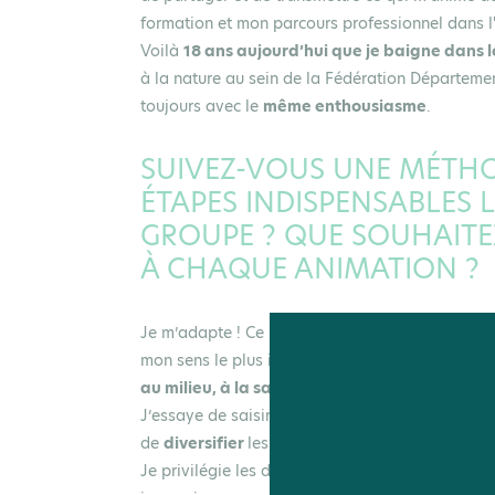
formation et mon parcours professionnel dans l'
Voilà
18 ans aujourd’hui que je baigne dans l
à la nature au sein de la Fédération Départemen
toujours avec le
même enthousiasme
.
SUIVEZ-VOUS UNE MÉTHO
ÉTAPES INDISPENSABLES
GROUPE ? QUE SOUHAIT
À CHAQUE ANIMATION ?
Je m’adapte ! Ce n’est pas en soi une « méthode
mon sens le plus important :
s’adapter au publi
au milieu, à la saison, à ce que la nature veut
J’essaye de saisir chaque
opportunité
, d’appor
de
diversifier
les approches, pour que chaque so
Je privilégie les découvertes de terrain qui per