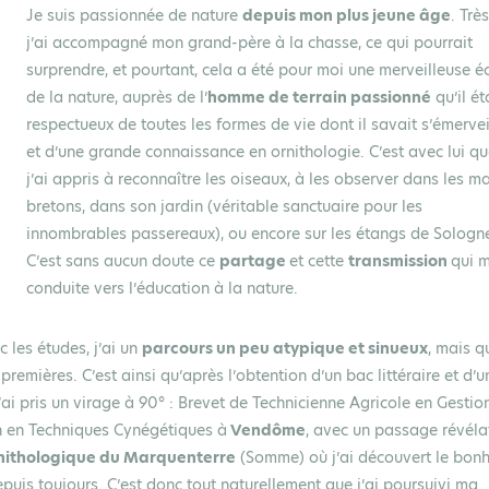
Je suis passionnée de nature
depuis mon plus jeune âge
. Très
j’ai accompagné mon grand-père à la chasse, ce qui pourrait
surprendre, et pourtant, cela a été pour moi une merveilleuse é
de la nature, auprès de l’
homme de terrain passionné
qu’il éta
respectueux de toutes les formes de vie dont il savait s’émervei
et d’une grande connaissance en ornithologie. C’est avec lui q
j’ai appris à reconnaître les oiseaux, à les observer dans les m
bretons, dans son jardin (véritable sanctuaire pour les
innombrables passereaux), ou encore sur les étangs de Sologn
C’est sans aucun doute ce
partage
et cette
transmission
qui m
conduite vers l’éducation à la nature.
 les études, j’ai un
parcours un peu atypique et sinueux
, mais q
emières. C’est ainsi qu’après l’obtention d’un bac littéraire et d’u
j’ai pris un virage à 90° : Brevet de Technicienne Agricole en Gestio
on en Techniques Cynégétiques à
Vendôme
, avec un passage révéla
nithologique du Marquenterre
(Somme) où j’ai découvert le bon
puis toujours. C’est donc tout naturellement que j’ai poursuivi ma