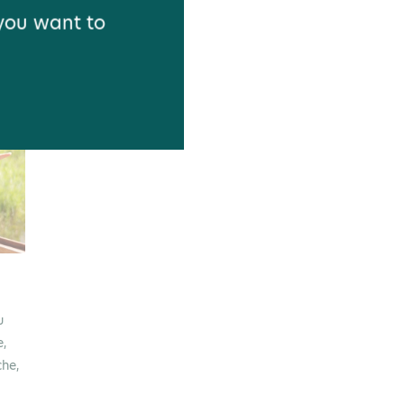
 you want to
u
e,
che,