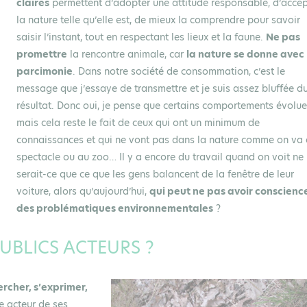
claires
permettent d’adopter une attitude responsable, d’accep
la nature telle qu’elle est, de mieux la comprendre pour savoir
saisir l’instant, tout en respectant les lieux et la faune.
Ne pas
promettre
la rencontre animale, car
la nature se donne avec
parcimonie
. Dans notre société de consommation, c’est le
message que j’essaye de transmettre et je suis assez bluffée d
résultat. Donc oui, je pense que certains comportements évolu
mais cela reste le fait de ceux qui ont un minimum de
connaissances et qui ne vont pas dans la nature comme on va
spectacle ou au zoo… Il y a encore du travail quand on voit ne
serait-ce que ce que les gens balancent de la fenêtre de leur
voiture, alors qu’aujourd’hui,
qui peut ne pas avoir conscienc
des problématiques environnementales
?
BLICS ACTEURS ?
ercher, s’exprimer,
re acteur de ses