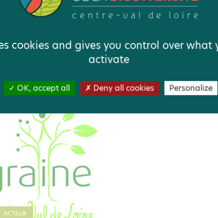
Vous aimerez aussi
ses cookies and gives you control over what
activate
OK, accept all
Deny all cookies
Personalize
ACTEUR