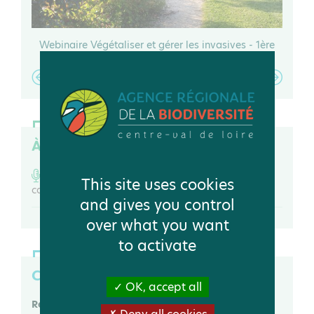
Val de
Webinaire Végétaliser et gérer les invasives - 1ère
Vidéo
partie
À écouter
Ces plantes exotiques qui envahissent nos
This site uses cookies
canaux et voies d’eau… | France Inter
and gives you control
over what you want
to activate
Contact
OK, accept all
Rémi DUPRÉ
L