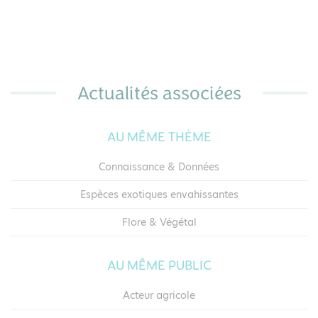
d’accompagnement de la montée en compétence
des acteurs sur les invasions biologiques, l’OFB et
le Comité français de l’UICN...
Actualités associées
AU MÊME THÈME
Connaissance & Données
Espèces exotiques envahissantes
Flore & Végétal