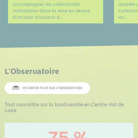
accompagner les collectivités
animée 
volontaires dans la mise en œuvre
collecti
d'un plan d'actions à...
en...
L'Observatoire
L'Observatoire
EN SAVOIR PLUS SUR L’OBSERVATOIRE
Tout connaître sur la biodiversité en Centre-Val de
Loire