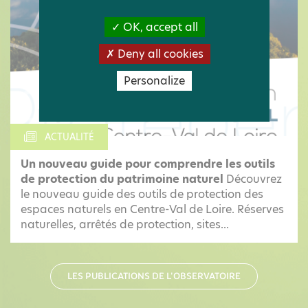
OK, accept all
Deny all cookies
Personalize
ACTUALITÉ
Un nouveau guide pour comprendre les outils
de protection du patrimoine naturel
Découvrez
le nouveau guide des outils de protection des
espaces naturels en Centre-Val de Loire. Réserves
naturelles, arrêtés de protection, sites...
LES PUBLICATIONS DE L'OBSERVATOIRE