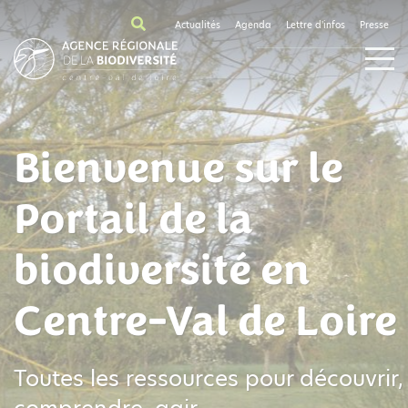
Actualités
Agenda
Lettre d'infos
Presse
Bienvenue sur le
Portail de la
biodiversité en
Centre-Val de Loire
Toutes les ressources pour découvrir,