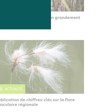
PAGE
 Blongios nain, petit héron grandement
enacé
ACTUALITÉ
blication de chiffres-clés sur la flore
sculaire régionale