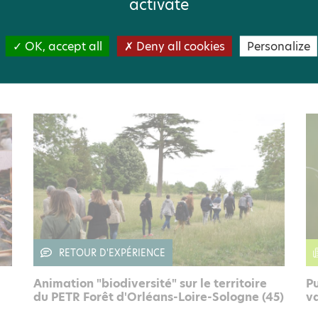
activate
PAGE
OK, accept all
Deny all cookies
Personalize
s
Le Héron pourpré, flamboyant migrateur
Le
et fidèle berrichon
m
RETOUR D'EXPÉRIENCE
Animation "biodiversité" sur le territoire
Pu
du PETR Forêt d'Orléans-Loire-Sologne (45)
va