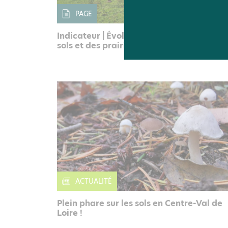
PAGE
Indicateur | Évolution de l'occupation de
sols et des prairies
ACTUALITÉ
Plein phare sur les sols en Centre-Val de
Loire !