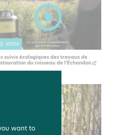
MÉDIA
s suivis écologiques des travaux de
stauration du ruisseau de l’Échandon
 you want to