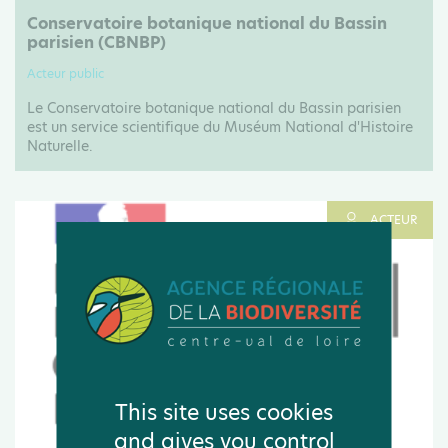
Conservatoire botanique national du Bassin
parisien (CBNBP)
Acteur public
Le Conservatoire botanique national du Bassin parisien
est un service scientifique du Muséum National d'Histoire
Naturelle.
ACTEUR
This site uses cookies
and gives you control