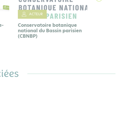
en
iées