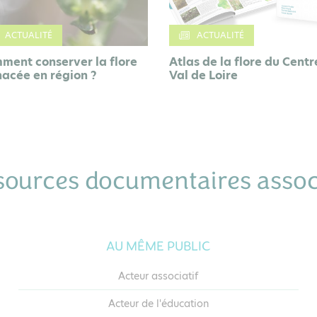
ACTEUR
ACTUALITÉ
as de la flore du Centre-
Conservatoire botanique
 de Loire
national du Bassin parisi
(CBNBP)
sources documentaires assoc
AU MÊME PUBLIC
Acteur associatif
Acteur de l'éducation