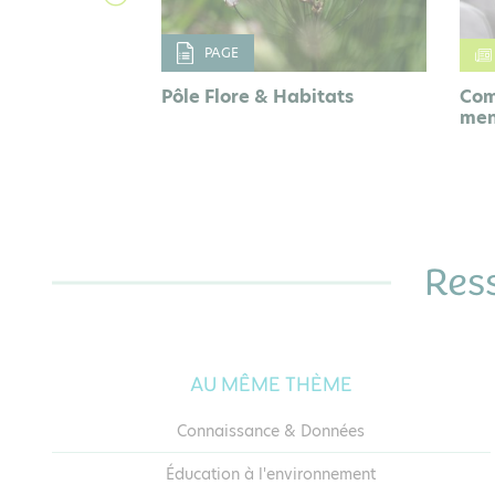
ACTUALITÉ
bitats
Comment conserver la flore
Atl
menacée en région ?
Val
Res
AU MÊME THÈME
Connaissance & Données
Éducation à l'environnement