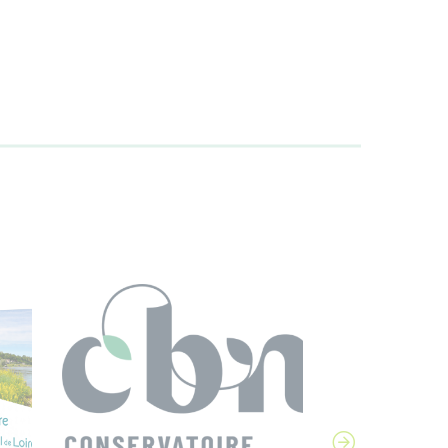
ACTUALITÉ
Nouvelles fiches
connaissance sur la flore et
la végétation aquatique