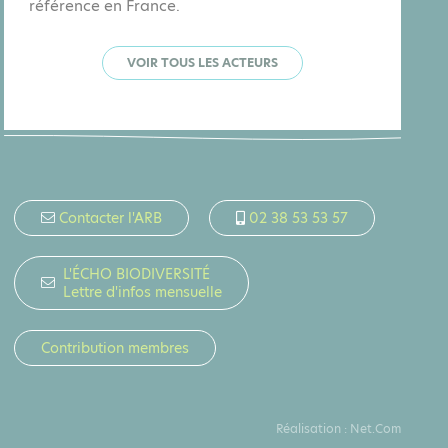
référence en France.
VOIR TOUS LES ACTEURS
Contacter l'ARB
02 38 53 53 57
L'ÉCHO BIODIVERSITÉ
Lettre d'infos mensuelle
Contribution membres
Réalisation :
Net.Com