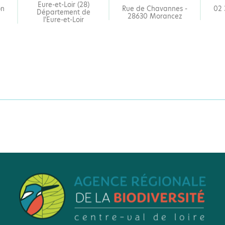
Eure-et-Loir (28)
on
Rue de Chavannes -
02 
Département de
28630 Morancez
l'Eure-et-Loir
Vous aimerez aussi
RESSOURCE DOCUMENTAIRE
ÉVÉNEMENT