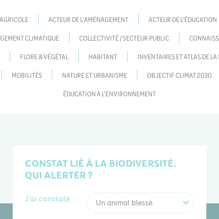
 AGRICOLE
ACTEUR DE L'AMÉNAGEMENT
ACTEUR DE L'ÉDUCATION
GEMENT CLIMATIQUE
COLLECTIVITÉ / SECTEUR PUBLIC
CONNAISS
FLORE & VÉGÉTAL
HABITANT
INVENTAIRES ET ATLAS DE L
MOBILITÉS
NATURE ET URBANISME
OBJECTIF CLIMAT 2030
ÉDUCATION À L'ENVIRONNEMENT
CONSTAT LIÉ À LA BIODIVERSITÉ.
QUI ALERTER ?
J'ai constaté :
Un animal blessé