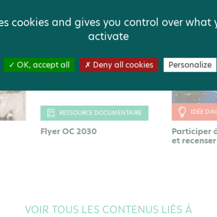
ses cookies and gives you control over what
activate
OK, accept all
Deny all cookies
Personalize
IDÉE D'ACTION
RESSOURCE DOCUMENTAIRE
er OC 2030
Participer à Objectif MA
et recenser une mare !
VOIR TOUS LES CONTENUS LIÉS À