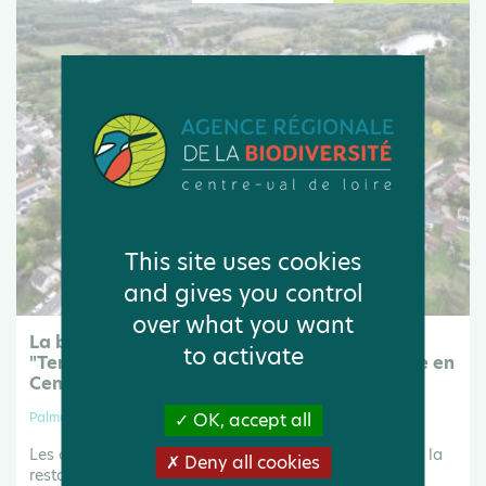
This site uses cookies
and gives you control
over what you want
La barre de 50 collectivités reconnues
to activate
"Territoires engagés pour la nature" franchie en
Centre-Val de Loire"
OK, accept all
Palmarès
Les collectivités sont au cœur de la préservation et de la
Deny all cookies
restauration de la biodiversité. L’ARB les accompagne