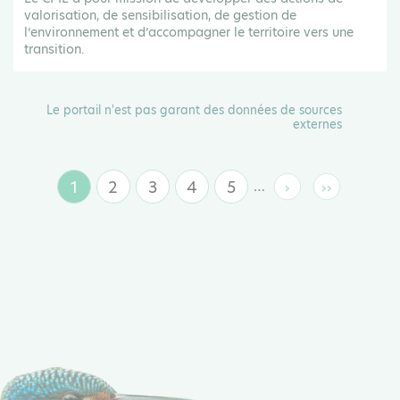
valorisation, de sensibilisation, de gestion de
l’environnement et d’accompagner le territoire vers une
transition.
Le portail n'est pas garant des données de sources
externes
1
2
3
4
5
…
›
››
Page
Page
Page
Page
Page
Page
Dernière
suivante
page
courante