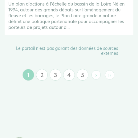
Un plan d'actions à l'échelle du bassin de la Loire Né en
1994, autour des grands débats sur l’aménagement du
fleuve et les barrages, le Plan Loire grandeur nature
définit une politique partenariale pour accompagner les
porteurs de projets autour d...
Le portail n'est pas garant des données de sources
externes
1
2
3
4
5
›
››
Page
Page
Page
Page
Page
Page
Dernière
suivante
page
courante