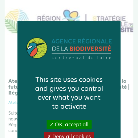
This site uses cookies
Atelier du Loiret (45) pour la concertation de la
future Stratégie Régionale pour la Biodiversité |
and gives you control
Région
over what you want
Atelier
to activate
Suite à la journée de lancement de l'élaboration d'une
nouvelle Stratégie Régionale pour la Biodiversité, la
OK, accept all
Région Centre-Val de Loire organise des ateliers de
concertation dans les 6 départements.
Deny all cookies