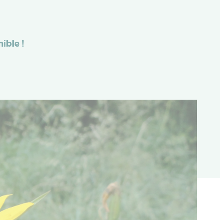
ible !