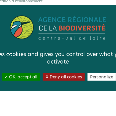
cation à l’environnement.
 DES COMPÉTENCES
eindre ces objectifs :
ses cookies and gives you control over what
 et scientifiques
activate
 à enjeux
OK, accept all
Deny all cookies
Personalize
VOIR LA PAGE DÉDIÉE À CE PROGRAMME 
SITE DU GRAINE CENTRE-VAL DE LOIRE