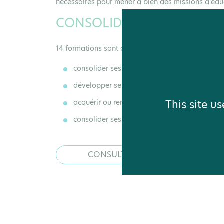
nécessaires pour mener à bien des missions d’édu
CONSOLIDER ET ACQUÉRIR
14 formations sont au programme en 2026 pour att
consolider ses compétences transversales
développer ses compétences éducatives
This site u
acquérir ou renforcer ses savoirs naturalistes
consolider ses connaissances sur les thèmes
CONSULTER LE PROGRAMME 2026