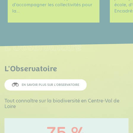
d'accompagner les collectivités pour
école, d
la...
Encadrés
L'Observatoire
L'Observatoire
EN SAVOIR PLUS SUR L’OBSERVATOIRE
Tout connaître sur la biodiversité en Centre-Val de
Loire