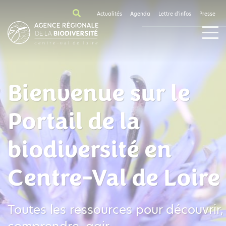
Actualités
Agenda
Lettre d'infos
Presse
Bienvenue sur le
Portail de la
biodiversité en
Centre-Val de Loire
Toutes les ressources pour découvrir,