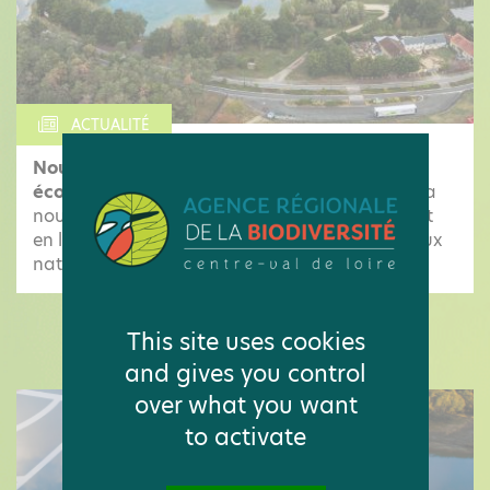
ACTUALITÉ
Nouvelle infographie : biodiversité et
économie en Centre-Val de Loire
Découvrez la
nouvelle infographie de l'Observatoire mettant
en lumière les pressions qui menacent les milieux
naturels et les espèces locales, ainsi...
This site uses cookies
LES ACTUALITÉS DE L'OBSERVATOIRE
and gives you control
over what you want
to activate