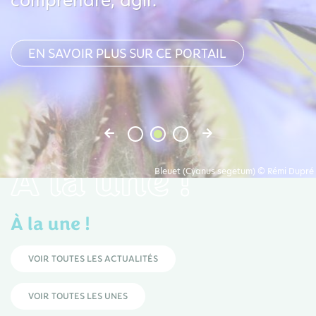
comprendre, agir.
EN SAVOIR PLUS SUR CE PORTAIL
À la une !
Bleuet (Cyanus segetum) © Rémi Dupré
À la une !
VOIR TOUTES LES ACTUALITÉS
VOIR TOUTES LES UNES