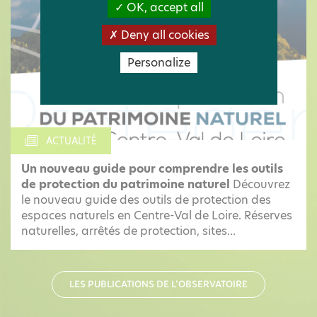
OK, accept all
Deny all cookies
Personalize
ACTUALITÉ
Un nouveau guide pour comprendre les outils
de protection du patrimoine naturel
Découvrez
le nouveau guide des outils de protection des
espaces naturels en Centre-Val de Loire. Réserves
naturelles, arrêtés de protection, sites...
LES PUBLICATIONS DE L'OBSERVATOIRE