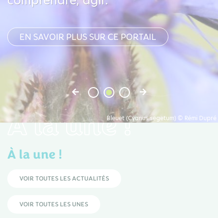
comprendre, agir.
EN SAVOIR PLUS SUR CE PORTAIL
À la une !
Bleuet (Cyanus segetum) © Rémi Dupré
À la une !
VOIR TOUTES LES ACTUALITÉS
VOIR TOUTES LES UNES