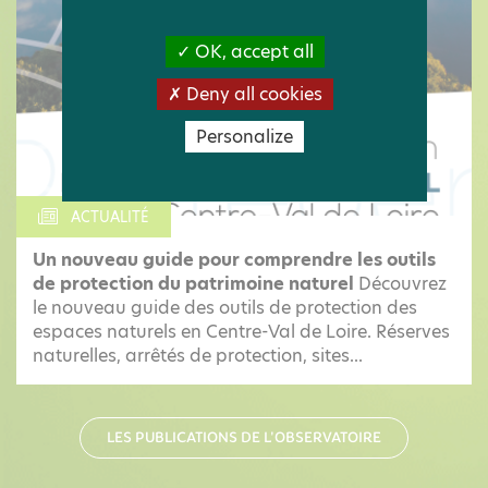
OK, accept all
Deny all cookies
Personalize
ACTUALITÉ
Un nouveau guide pour comprendre les outils
de protection du patrimoine naturel
Découvrez
le nouveau guide des outils de protection des
espaces naturels en Centre-Val de Loire. Réserves
naturelles, arrêtés de protection, sites...
LES PUBLICATIONS DE L'OBSERVATOIRE