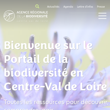
Actualités
Agenda
Lettre d'infos
Presse
Bienvenue sur le
Portail de la
biodiversité en
Centre-Val de Loire
Toutes les ressources pour découvrir,