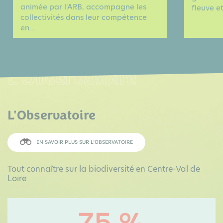
animée par l'ARB, accompagne les
fleuve et
collectivités dans leur compétence
en...
L'Observatoire
L'Observatoire
EN SAVOIR PLUS SUR L’OBSERVATOIRE
Tout connaître sur la biodiversité en Centre-Val de
Loire