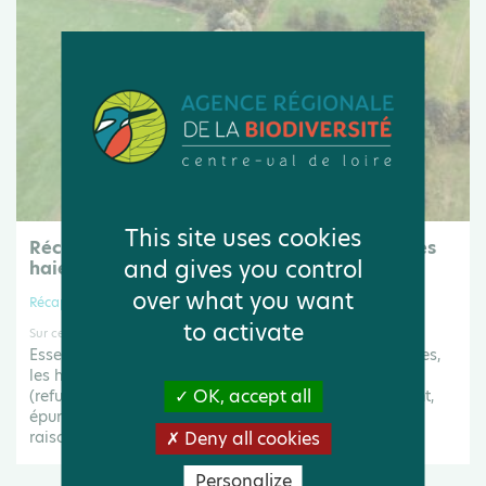
This site uses cookies
Récap' d'indicateur : évolution du linéaire des
and gives you control
haies
over what you want
Récap' d'indicateur
to activate
Sur ce portail
Essentielles pour le cycle de vie de nombreuses espèces,
les haies rendent de nombreux services à l’agriculture
OK, accept all
(refuge pour les auxiliaires, lutte contre le ruissellement,
épuration des eaux...). Soumises à des arrachages (en
Deny all cookies
raison de difficultés d...
Personalize