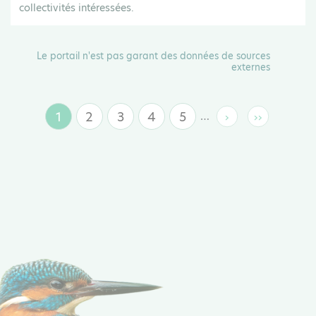
collectivités intéressées.
Le portail n'est pas garant des données de sources
externes
1
2
3
4
5
…
›
››
Page
Page
Page
Page
Page
Page
Dernière
suivante
page
courante