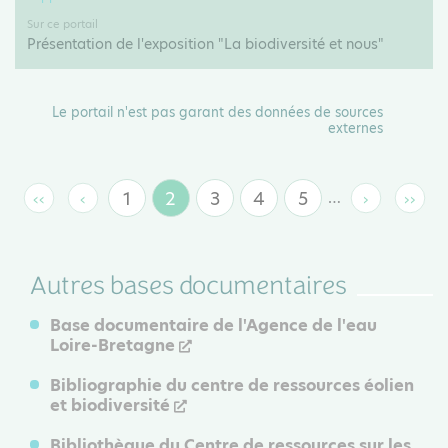
Sur ce portail
Présentation de l'exposition "La biodiversité et nous"
Le portail n'est pas garant des données de sources
externes
1
2
3
4
5
…
‹‹
‹
›
››
Page
Page
Page
Page
Page
Première
Page
Page
Derni
page
précédente
suivante
page
courante
Autres bases documentaires
Base documentaire de l'Agence de l'eau
Loire-Bretagne
Bibliographie du centre de ressources éolien
et biodiversité
Bibliothèque du Centre de ressources sur les