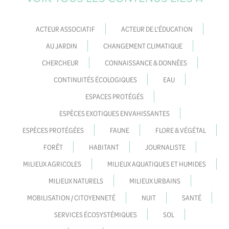
ACTEUR ASSOCIATIF
ACTEUR DE L'ÉDUCATION
AU JARDIN
CHANGEMENT CLIMATIQUE
CHERCHEUR
CONNAISSANCE & DONNÉES
CONTINUITÉS ÉCOLOGIQUES
EAU
ESPACES PROTÉGÉS
ESPÈCES EXOTIQUES ENVAHISSANTES
ESPÈCES PROTÉGÉES
FAUNE
FLORE & VÉGÉTAL
FORÊT
HABITANT
JOURNALISTE
MILIEUX AGRICOLES
MILIEUX AQUATIQUES ET HUMIDES
MILIEUX NATURELS
MILIEUX URBAINS
MOBILISATION / CITOYENNETÉ
NUIT
SANTÉ
SERVICES ÉCOSYSTÉMIQUES
SOL