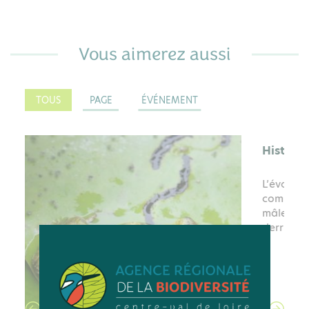
Vous aimerez aussi
TOUS
PAGE
ÉVÉNEMENT
RETOUR SUR ÉVÉNEMENT
Le 09 fév .23
Histoire de sexe | Mobe
L’évolution peut conduire à des extravagances,
comme la grande queue du paon. Curieux, les
mâles en ont, pas les femelles ! Le sexe serait-il
derrière cela ?