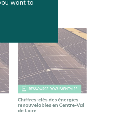
 you want to
RESSOURCE DOCUMENTAIRE
Chiffres-clés des énergies
renouvelables en Centre-Val
de Loire