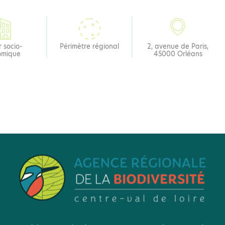
 socio-
Périmètre régional
2, avenue de Paris,
omique
45000 Orléans
Vous aimerez aussi