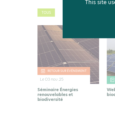
This site u
TOUS
RESSOURCE DOCUMENTAIRE
RETOUR SUR ÉVÉNEMENT
Le 03 nov .25
Séminaire Énergies
Web
renouvelables et
bio
biodiversité