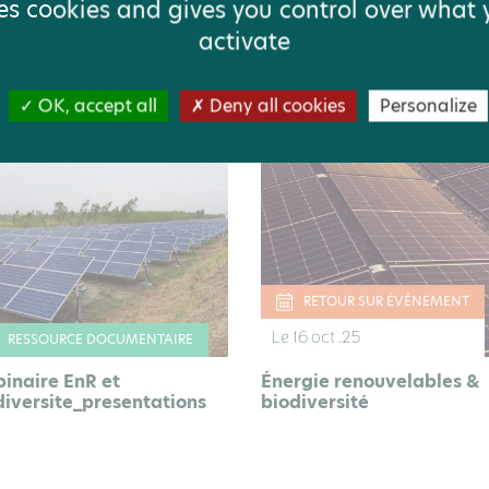
ses cookies and gives you control over what
activate
ÉVÉNEMENT
OK, accept all
Deny all cookies
Personalize
RETOUR SUR ÉVÉNEMENT
Le 16 oct .25
RESSOURCE DOCUMENTAIRE
inaire EnR et
Énergie renouvelables &
diversite_presentations
biodiversité