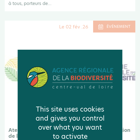
à tous, porteurs de...
Le 02 fév .26
ÉVÉNEMENT
This site uses cookies
and gives you control
over what you want
Atelier du Loir-et-Cher (41) pour la concertation
to activate
de la future Stratégie Régionale pour la