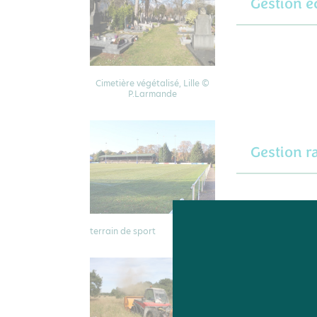
Gestion é
Cimetière végétalisé, Lille ©
P.Larmande
Gestion r
terrain de sport
Gestion d