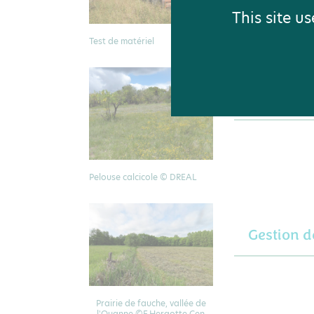
This site u
Test de matériel
Gestion d
Pelouse calcicole © DREAL
Gestion d
Prairie de fauche, vallée de
l'Ouanne ©F.Hergotte Cen