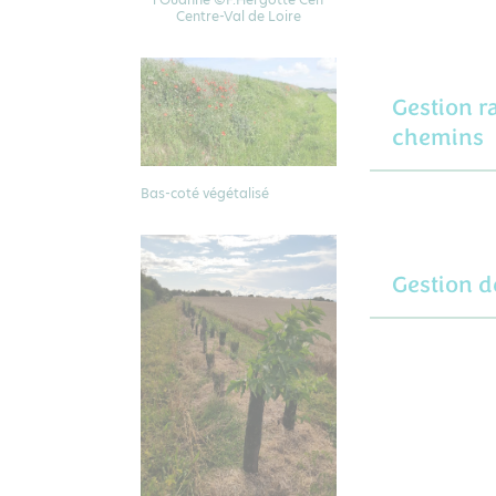
Centre-Val de Loire
Gestion r
chemins
Bas-coté végétalisé
Gestion d