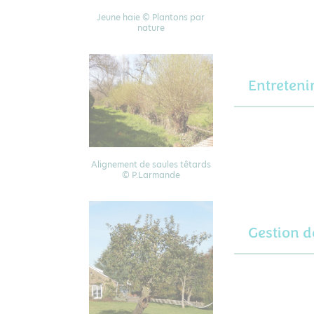
Jeune haie © Plantons par
nature
Entreteni
Alignement de saules têtards
© P.Larmande
Gestion d