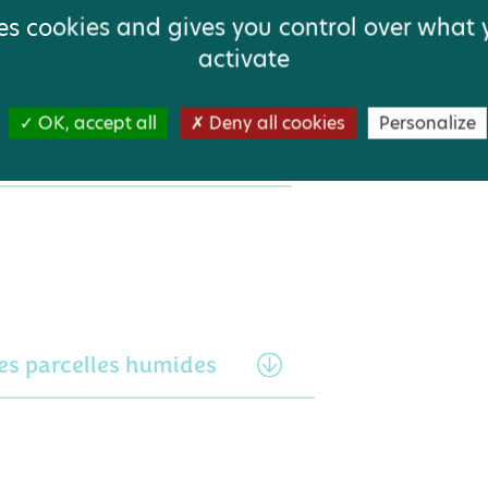
ses cookies and gives you control over what
activate
OK, accept all
Deny all cookies
Personalize
es pelouses sèches
es parcelles humides