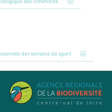
cologique des cimetières
aisonnée des terrains de sport
es espaces enherbés en prairies fleuries