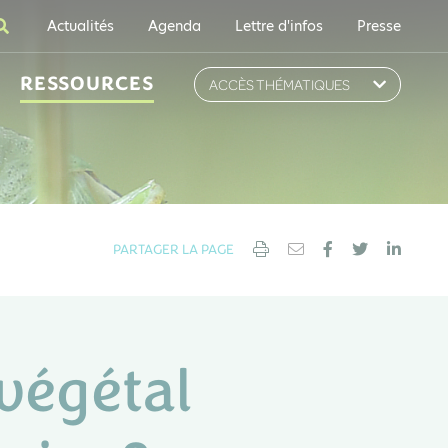
Actualités
Agenda
Lettre d'infos
Presse
RESSOURCES
ACCÈS THÉMATIQUES
PARTAGER LA PAGE
végétal