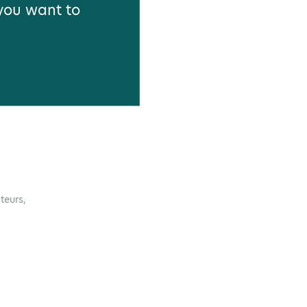
 you want to
teurs,