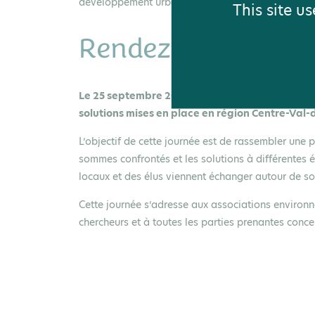
développement urbain et le changement climatique
This site u
Rendez-vous le 25
Le 25 septembre 2026, ce séminaire propose de
solutions mises en place en région Centre-Val-
L’objectif de cette journée est de rassembler une pl
sommes confrontés et les solutions à différentes é
locaux et des élus viennent échanger autour de sol
Cette journée s’adresse aux associations environnem
chercheurs et à toutes les parties prenantes conce