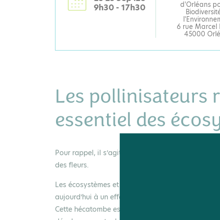
d'Orléans po
9h30 - 17h30
Biodiversit
l'Environne
6 rue Marcel 
45000 Orl
Les pollinisateurs
essentiel des éco
Pour rappel, il s’agit d’agents, souvent des insect
des fleurs.
Les écosystèmes et nos cultures dépendent en gra
aujourd’hui à un effondrement des populations d’
Cette hécatombe est le résultat de plusieurs facteurs