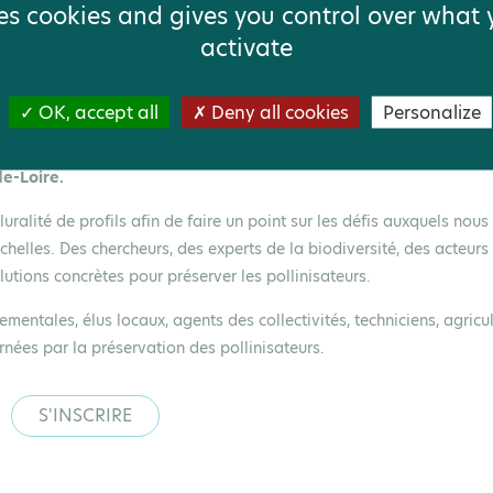
. Tous participent à la mortalité grandissante des populations.
ses cookies and gives you control over what
activate
 septembre 2026
OK, accept all
Deny all cookies
Personalize
 dépasser ce constat alarmant en explorant la situation et les
de-Loire.
uralité de profils afin de faire un point sur les défis auxquels nous
chelles. Des chercheurs, des experts de la biodiversité, des acteurs
utions concrètes pour préserver les pollinisateurs.
entales, élus locaux, agents des collectivités, techniciens, agricul
rnées par la préservation des pollinisateurs.
S'INSCRIRE