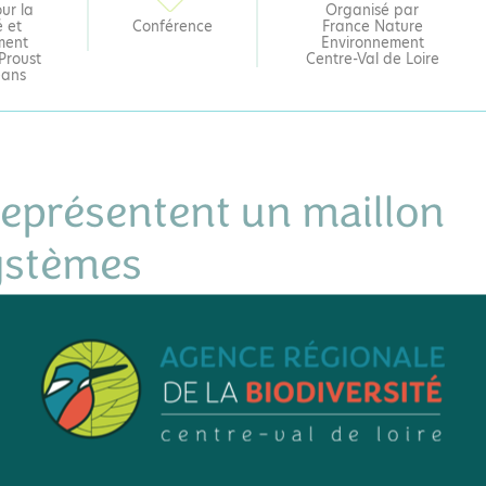
ur la
Organisé par
é et
Conférence
France Nature
ment
Environnement
Proust
Centre-Val de Loire
éans
 représentent un maillon
systèmes
es, qui assurent le transport du pollen permettant la fécondation
nde partie des pollinisateurs sauvages. Cependant, nous assiston
insectes, en 30 ans plus de 80 % de cette
biomasse
a disparu en E
 : l’utilisation de pesticides, l’uniformisation des cultures, le