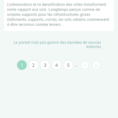
L’urbanisation et la densification des villes transforment
notre rapport aux sols. Longtemps perçus comme de
simples supports pour les infrastructures grises
(bâtiments, supports, voirie), les sols urbains commencent
à être reconnus comme leviers...
Le portail n'est pas garant des données de sources
externes
1
2
3
4
5
…
›
››
Page
Page
Page
Page
Page
Page
Dernière
suivante
page
courante