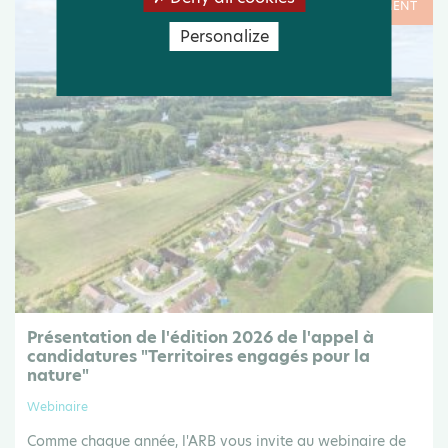
Le 07 Sep .26
ÉVÉNEMENT
Personalize
Présentation de l'édition 2026 de l'appel à
candidatures "Territoires engagés pour la
nature"
Webinaire
Comme chaque année, l'ARB vous invite au webinaire de