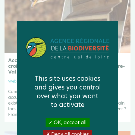
Accueillir la faune du bâti chez soi : regards
croisés naturalistes et architectes | FNE Centre-
Val de Loire
This site uses cookies
Webinaire
and gives you control
Comment rendre nos villes et nos habitations plus
over what you want
accueillantes pour la biodiversité ? Quelles solutions
existent pour préserver la faune sauvage en milieu urbain,
to activate
lors de la construction ou de la rénovation d’un bâtiment ?
France Nature...
OK, accept all
Deny all cookies