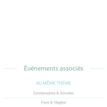
a
mieux la connaitre et agir pour sa préservation à
la fois dans la gestion de mes espaces verts mais
e
également en l’intégrant dans l’ensemble des
projets de ma commune.
Événements associés
AU MÊME THÈME
Connaissance & Données
Flore & Végétal