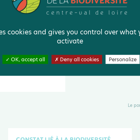
ses cookies and gives you control over what
activate
e et biodiversité
OK, accept all
Deny all cookies
Personalize
Le po
CONSTAT LIÉ À LA BIODIVERSITÉ.