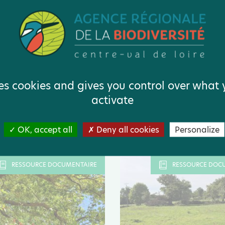
RSITÉ ET COSMÉTIQUE :
Comprendre le concept
 pratique pour les PME
seule santé" | UICN
ses cookies and gives you control over what
rs du secteur |FEBEA
Guide
activate
Site externe
l
OK, accept all
Deny all cookies
Personalize
RESSOURCE DOCUMENTAIRE
RESSOURCE DOC