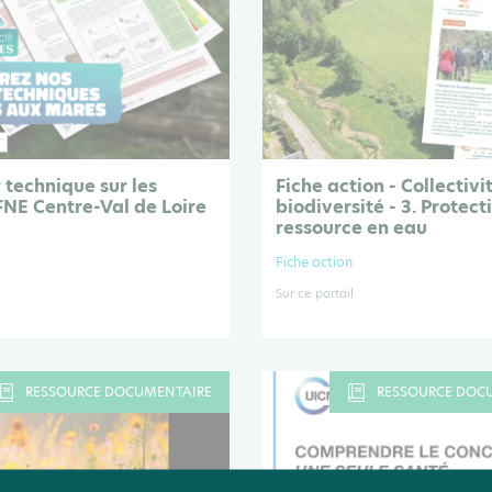
 technique sur les
Fiche action - Collectivi
FNE Centre-Val de Loire
biodiversité - 3. Protect
ressource en eau
Fiche action
Sur ce portail
RESSOURCE DOCUMENTAIRE
RESSOURCE DOC