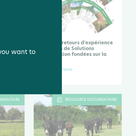
 "Une
Fiches de retours d’expérience
de projets de Solutions
 you want to
d’adaptation fondées sur la
Nature
Retour d'expérience
Site externe
UMENTAIRE
RESSOURCE DOCUMENTAIRE