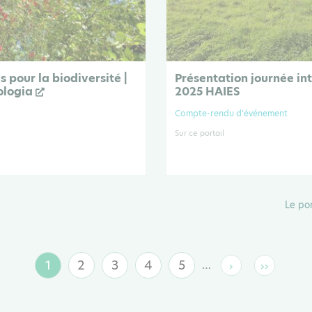
s pour la biodiversité |
Présentation journée in
ologia
2025 HAIES
Compte-rendu d'événement
Sur ce portail
Le po
1
2
3
4
5
…
›
››
Page
Page
Page
Page
Page
Page
Dernière
suivante
page
courante