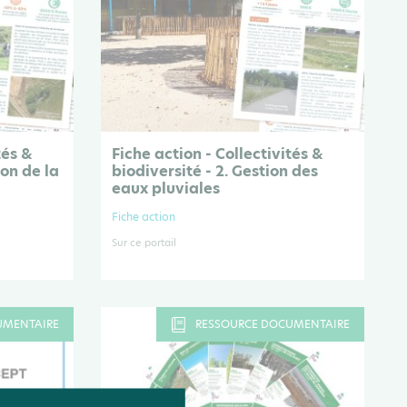
tés &
Fiche action - Collectivités &
ion de la
biodiversité - 2. Gestion des
eaux pluviales
Fiche action
Sur ce portail
UMENTAIRE
RESSOURCE DOCUMENTAIRE