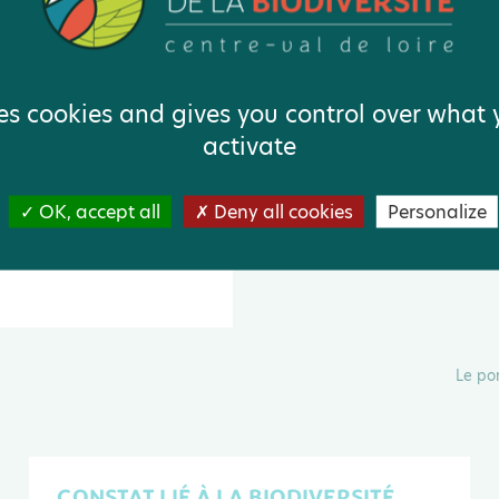
ses cookies and gives you control over what
activate
e et biodiversité
OK, accept all
Deny all cookies
Personalize
Le po
CONSTAT LIÉ À LA BIODIVERSITÉ.