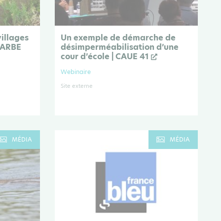
villages
Un exemple de démarche de
| ARBE
désimperméabilisation d’une
cour d’école | CAUE 41
Webinaire
Site externe
MÉDIA
MÉDIA