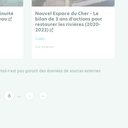
inuité
Nouvel Espace du Cher - Le
'eau
bilan de 3 ans d'actions pour
restaurer les rivières (2020-
2022)
Vidéo
Site externe
rtail n'est pas garant des données de sources externes
6
…
›
››
age
Page
Page
Dernière
suivante
page
te