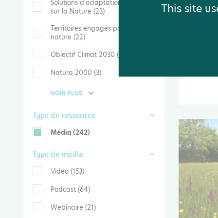
Solutions d'adaptation fondées
This site u
sur la Nature (23)
Plantati
Territoires engagés pour la
de Centr
nature (22)
Vidéo
Objectif Climat 2030 (11)
Site externe
Natura 2000 (3)
VOIR PLUS
Type de ressource
Média (242)
Type de média
Vidéo (153)
Podcast (64)
Webinaire (21)