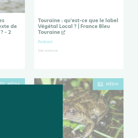
es
Touraine : qu'est-ce que le label
exte de
Végétal Local ? | France Bleu
? - 2
Touraine
Podcast
Site externe
MÉDIA
MÉDIA