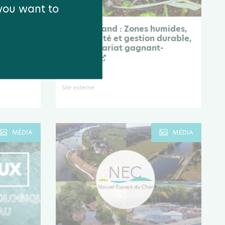
 you want to
ens et
Pélobateland : Zones humides,
biodiversité et gestion durable,
un partenariat gagnant-
gagnant
Vidéo
Site externe
MÉDIA
MÉDIA