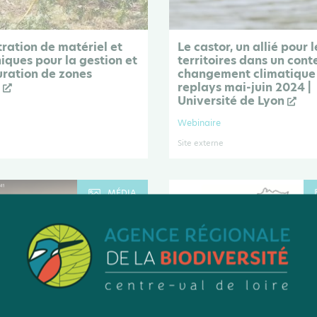
ration de matériel et
Le castor, un allié pour l
iques pour la gestion et
territoires dans un cont
uration de zones
changement climatique 
s
replays mai-juin 2024 |
Université de Lyon
Webinaire
Site externe
MÉDIA