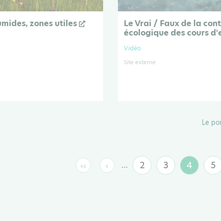
mides, zones utiles
Le Vrai / Faux de la cont
écologique des cours d
Vidéo
Site externe
Le po
2
3
4
5
…
‹‹
‹
Page
Page
Page
P
Première
Page
page
précédente
couran