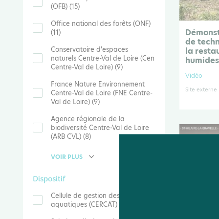
(OFB) (15)
Office national des forêts (ONF)
Démonst
(11)
de techn
Conservatoire d'espaces
la resta
naturels Centre-Val de Loire (Cen
humide
Centre-Val de Loire) (9)
Vidéo
France Nature Environnement
Site externe
Centre-Val de Loire (FNE Centre-
Val de Loire) (9)
Agence régionale de la
biodiversité Centre-Val de Loire
(ARB CVL) (8)
VOIR PLUS
Dispositif
Cellule de gestion des milieux
aquatiques (CERCAT) (49)