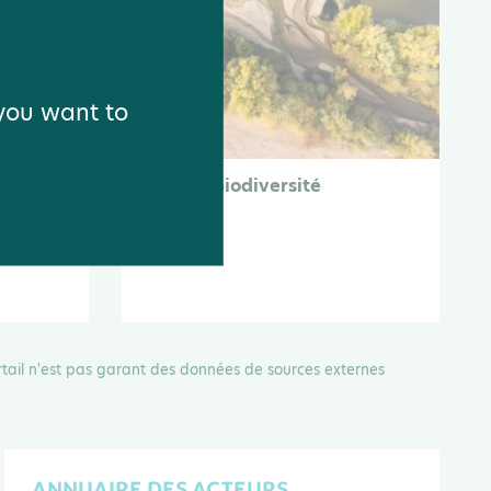
 you want to
é
Crues et biodiversité
rtail n'est pas garant des données de sources externes
ANNUAIRE DES ACTEURS