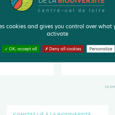
ses cookies and gives you control over what
activate
 biodiversité
Éclairage et biodiversit
OK, accept all
Deny all cookies
Personalize
Le po
CONSTAT LIÉ À LA BIODIVERSITÉ.