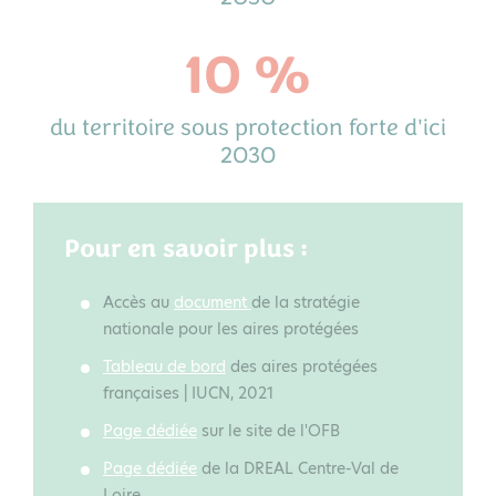
10 %
du territoire sous protection forte d'ici
2030
Pour en savoir plus :
Accès au
document
de la stratégie
nationale pour les aires protégées
Tableau de bord
des aires protégées
françaises | IUCN, 2021
Page dédiée
sur le site de l'OFB
Page dédiée
de la DREAL Centre-Val de
Loire