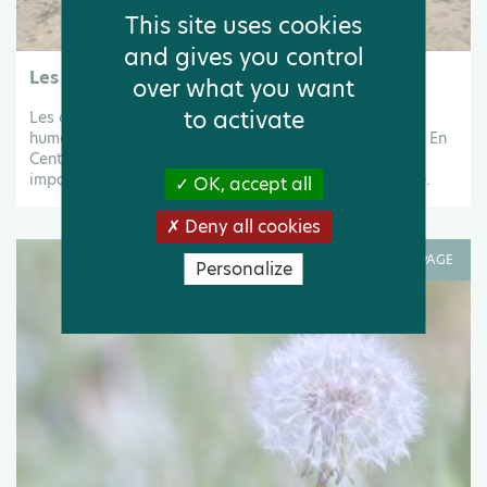
This site uses cookies
and gives you control
Les changements climatiques
over what you want
to activate
Les changements climatiques, induits par les activités
humaines, bouleversent la planète et les écosystèmes. En
Centre-Val de Loire aussi les effets se ressentent, ils
impactent la biodiversité locale et notre qualité de vie.
OK, accept all
Deny all cookies
PAGE
Personalize