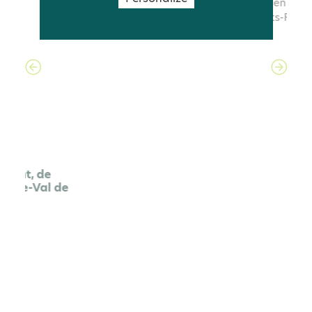
Le réseau Natura 2000
e
Le réseau Natura 2000 est constitué d’un
ensemble de sites naturels dont l’objectif est de
contribuer à préserver la diversité biologique sur
le territoire de l’Union Européenne, en application
des directives "Oiseaux" et "Habitats-Faune-Flore".