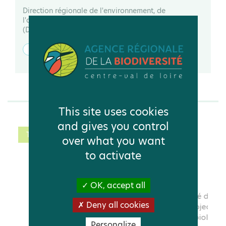
Direction régionale de l'environnement, de
l'aménagement et du logement Centre-Val de Loire
(DREAL)
CONTACTER
VOIR LA FICHE
Vous aimerez aussi
This site uses cookies
and gives you control
TOUS
ACTEUR
PAGE
over what you want
PAGE
to activate
OK, accept all
Deny all cookies
Personalize