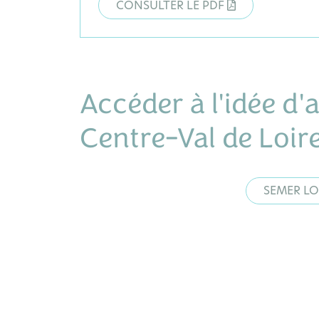
CONSULTER LE PDF
Accéder à l'idée d'
Centre-Val de Loire
Laetitia ROGER-PERRIER
Animatrice de l'Observatoire
SEMER LO
Agence régionale de la
biodiversité Centre-Val de Loire
(ARB CVL)
CONTACTER
VOIR LA FICHE