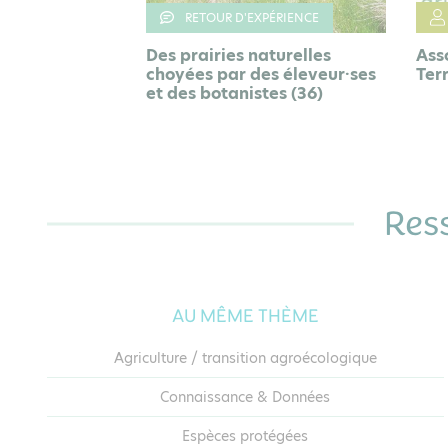
ACTEUR
ÉRIENCE
turelles
Association Hommes et
Com
s éleveur·ses
Territoires
Pro
es (36)
l'E
Res
AU MÊME THÈME
Agriculture / transition agroécologique
Connaissance & Données
Espèces protégées