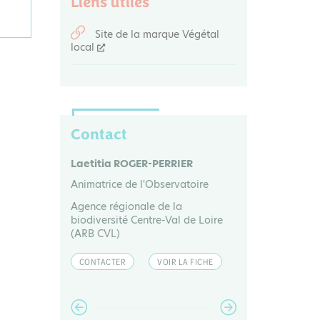
Liens utiles
Site de la marque Végétal
local
Contact
R
Rémi DUPRÉ
Laetitia RO
toire
Chargé d'études flore et
Animatrice d
bryophytes / Animateur du pôle
Agence régio
Flore et Habitat de l'Observatoire
de Loire
biodiversité
Conservatoire botanique national
(ARB CVL)
du Bassin parisien (CBNBP)
A FICHE
CONTACTER
CONTACTER
VOIR LA FICHE