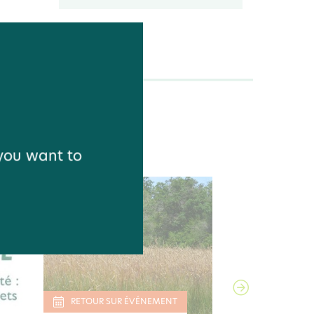
CE
ÉVÉNEMENT
 you want to
IDÉE D'ACTI
ACTEUR
Semence nature
Planter local