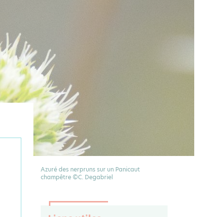
Azuré des nerpruns sur un Panicaut
champêtre ©C. Degabriel