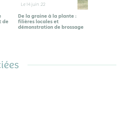
ge
iées