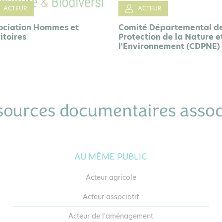
Le 14 juin .22
ACTEUR
ité Départemental de
De la graine à la plante :
tection de la Nature et de
filières locales et
nvironnement (CDPNE)
démonstration de brossa
sources documentaires assoc
AU MÊME PUBLIC
Acteur agricole
Acteur associatif
Acteur de l'aménagement