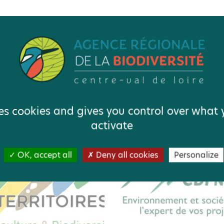
Vous aimerez aussi
ATIQUE
IDÉE D'ACTION
PAGE
RETOUR D'EXPÉRIEN
ses cookies and gives you control over what
activate
OK, accept all
Deny all cookies
Personalize
RETOUR SUR ÉVÉNEMENT