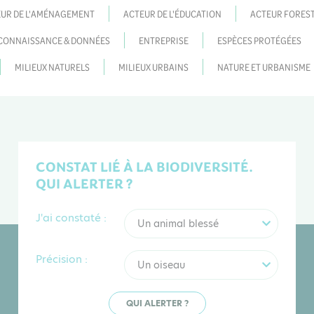
UR DE L'AMÉNAGEMENT
ACTEUR DE L'ÉDUCATION
ACTEUR FOREST
CONNAISSANCE & DONNÉES
ENTREPRISE
ESPÈCES PROTÉGÉES
MILIEUX NATURELS
MILIEUX URBAINS
NATURE ET URBANISME
CONSTAT LIÉ À LA BIODIVERSITÉ.
QUI ALERTER ?
J'ai constaté :
Un animal blessé
Précision :
Un oiseau
QUI ALERTER ?