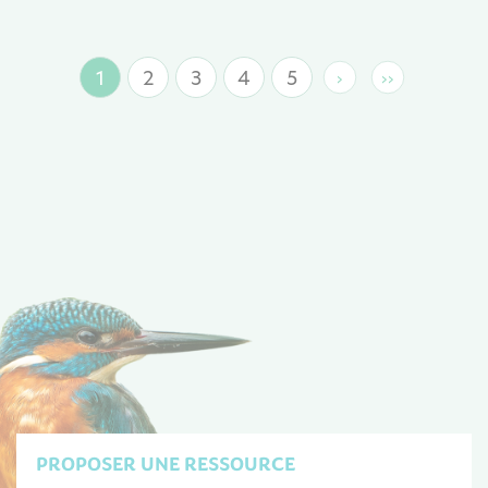
1
2
3
4
5
›
››
Page
Page
Page
Page
Page
Page
Dernière
suivante
page
courante
PROPOSER UNE RESSOURCE