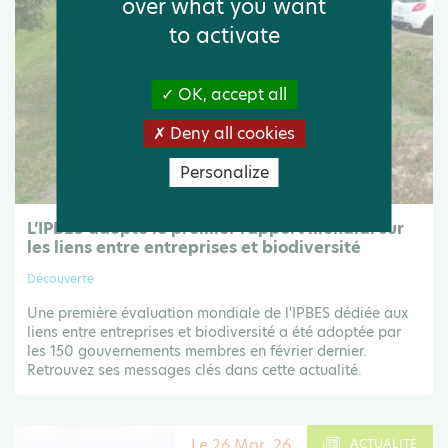
over what you want
to activate
OK, accept all
Deny all cookies
Personalize
L’IPBES adopte le premier rapport mondial sur
les liens entre entreprises et biodiversité
Découverte
Une première évaluation mondiale de l'IPBES dédiée aux
liens entre entreprises et biodiversité a été adoptée par
les 150 gouvernements membres en février dernier.
Retrouvez ses messages clés dans cette actualité.
Le 26 Mar .26
ACTUALITÉ