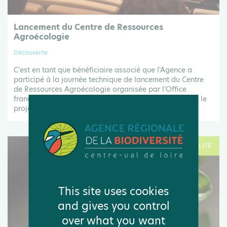
Lancement du Centre de Ressources
Agroécologie
Découverte
C'est en tant que bénéficiaire associé que l'Agence a
participé à la journée technique de lancement du Centre
de Ressources Agroécologie organisée par l'Office
français de la biodiversité. Ce fut l'occasion d'évoquer le
projet de zone test agricole...
Le 11 mai .25
ACTUALITÉ
This site uses cookies
and gives you control
over what you want