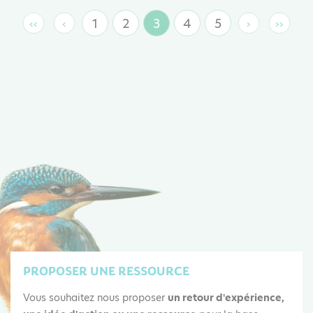
1
2
3
4
5
‹‹
‹
›
››
Page
Page
Page
Page
Page
Première
Page
Page
Derniè
page
précédente
suivante
page
courante
PROPOSER UNE RESSOURCE
Vous souhaitez nous proposer
un retour d'expérience,