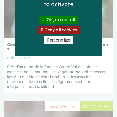
to activate
OK, accept all
Deny all cookies
Personalize
Comment conserver la flore menacée en région
?
L'Observatoire
Près d'un quart de la flore en Centre-Val de Loire est
menacée de disparition. Les végétaux étant directement
liés à la qualité de leurs habitats, et les insectes
directement liés à celle des végétaux, la situation
interpelle. Il est essentiel d...
Le 20 Mar .25
ACTUALITÉ